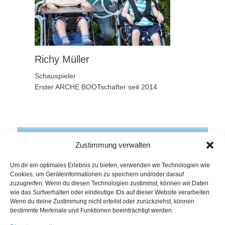
Richy Müller
Schauspieler
Erster ARCHE BOOTschafter seit 2014
ARCHE IntensivKinder GmbH
Zustimmung verwalten
Bergstraße 36
72127 Kusterdingen
Um dir ein optimales Erlebnis zu bieten, verwenden wir Technologien wie
Cookies, um Geräteinformationen zu speichern und/oder darauf
Telefon: 07071 407108-0
zuzugreifen. Wenn du diesen Technologien zustimmst, können wir Daten
info@arche-intensivkinder.de
wie das Surfverhalten oder eindeutige IDs auf dieser Website verarbeiten.
Wenn du deine Zustimmung nicht erteilst oder zurückziehst, können
bestimmte Merkmale und Funktionen beeinträchtigt werden.