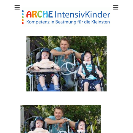
content
ARCHE
IntensivKinder –
Einrichtung für
Kinderintensivpfle