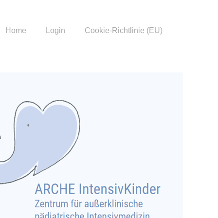
Header
kip
nderintensivpflege
Home
Login
Cookie-Richtlinie (EU)
o
ight
ontent
Menu