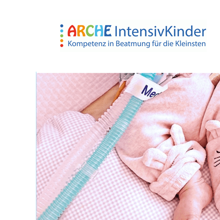
content
ARCHE IntensivKin