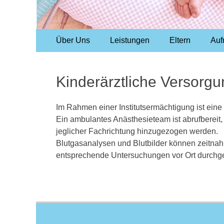
Primary
Skip
Über Uns
Leistungen
Eltern
Au
to
Menu
content
Kinderärztliche Versorgu
Im Rahmen einer Institutsermächtigung ist eine
Ein ambulantes Anästhesieteam ist abrufbereit
jeglicher Fachrichtung hinzugezogen werden.
Blutgasanalysen und Blutbilder können zeitna
entsprechende Untersuchungen vor Ort durchge